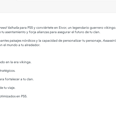
Creed Valhalla
para PS5 y conviértete en Eivor, un legendario guerrero vikingo
 tu asentamiento y forja alianzas para asegurar el futuro de tu clan.
ntes paisajes nórdicos y la capacidad de personalizar tu personaje,
Assassin’
rán el mundo a tu alrededor.
do en la era vikinga.
tratégicos.
a fortalecer a tu clan.
e tu viaje.
ptimizados en PS5.