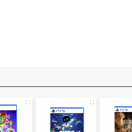
t
s y accesorios de Ubisoft. Descubre productos de Assassin’s Creed, Far Cry 