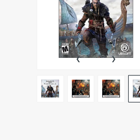
Outlet
Pc Gaming
Retro
Smartwatch
Celulares
‹
›