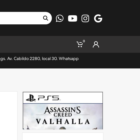
0
ngs. Av. Cabildo 2280, local 30. Whatsapp