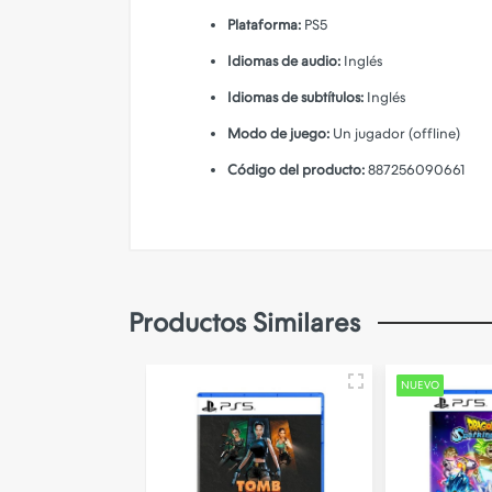
Plataforma:
PS5
Idiomas de audio:
Inglés
Idiomas de subtítulos:
Inglés
Modo de juego:
Un jugador (offline)
Código del producto:
887256090661
Sobre
Ubisof
Encuentra juego
seguro.
Productos Similares
NUEVO