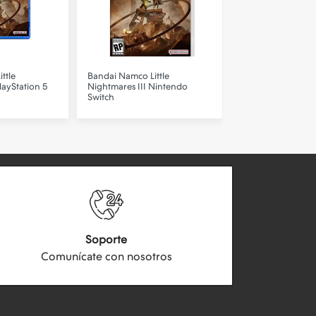
ittle
Bandai Namco
Little
Activision
Call of 
layStation 5
Nightmares III Nintendo
Ops 7 PS5
Switch
Soporte
Comunícate con nosotros