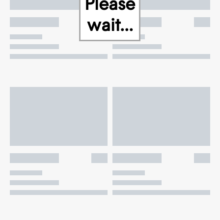
Please
wait...