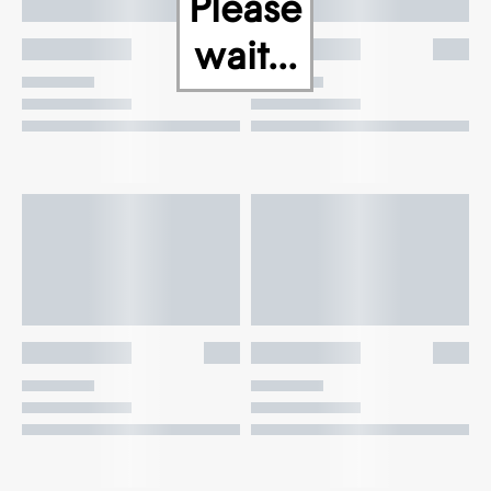
Please
wait...