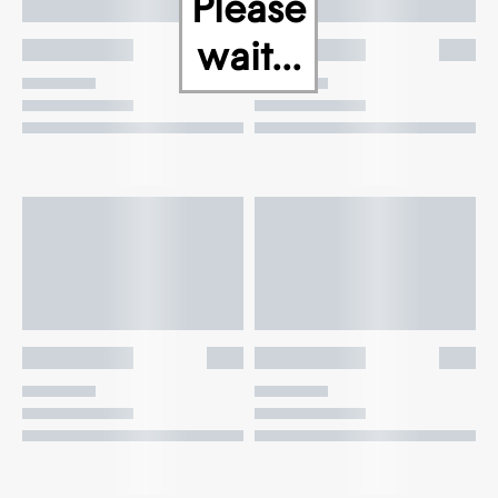
Please
wait...