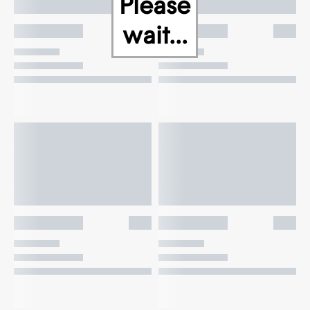
Please
wait...