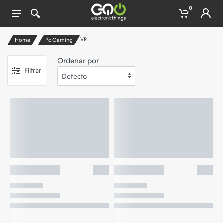
0
VR
Home
Pc Gaming
Ordenar por
Filtrar