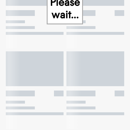
Please
wait...