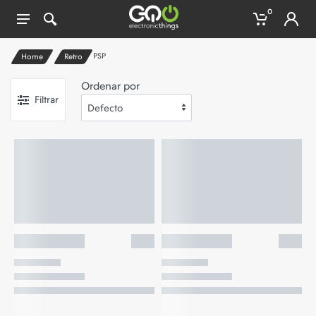
0
PSP
Home
Retro
Ordenar por
Filtrar