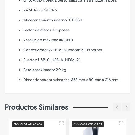
GPU: AMD RDNA 2 personalizada, hasta 10.28 TFLOPs
RAM: 16GB GDDR6
Almacenamiento interno: 1TB SSD
Lector de discos: No posee
Resolución máxima: 4K UHD
Conectividad: Wi-Fi 6, Bluetooth 5.1, Ethernet
Puertos: USB-C, USB-A, HDMI 2.1
Peso aproximado: 2.9 kg
Dimensiones aproximadas: 358 mm x 80 mm x 216 mm
Productos Similares
ENVIO GRATIS CABA
ENVIO GRATIS CABA
N