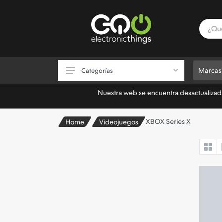
Marcas
Categorías
Nuestra web se encuentra desactualizada.
Consolas
XBOX Series X
Home
Videojuegos
Videojuegos
Accesorios de Videojuegos
Almacenamiento
Electrónica
Informática