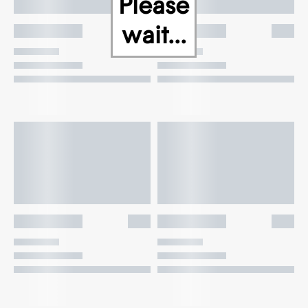
Please
wait...