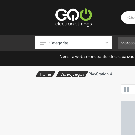
Marcas
Categorías
Nuestra web se encuentra desactualizada.
Consolas
PlayStation 4
Home
Videojuegos
Videojuegos
Accesorios de Videojuegos
Almacenamiento
Electrónica
Informática