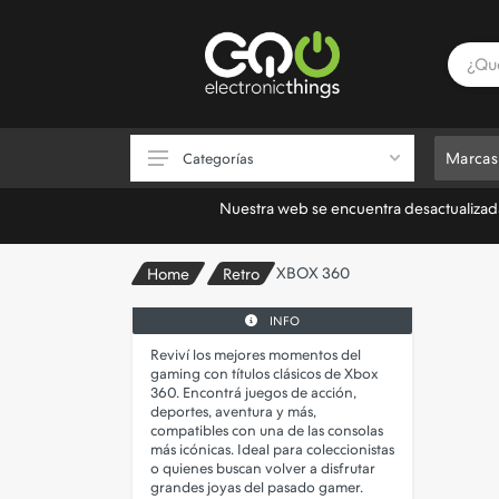
Marcas
Categorías
Nuestra web se encuentra desactualizada.
Consolas
XBOX 360
Home
Retro
Videojuegos
INFO
Accesorios de Videojuegos
Reviví los mejores momentos del
gaming con títulos clásicos de Xbox
Almacenamiento
360. Encontrá juegos de acción,
deportes, aventura y más,
Electrónica
compatibles con una de las consolas
más icónicas. Ideal para coleccionistas
Informática
o quienes buscan volver a disfrutar
grandes joyas del pasado gamer.