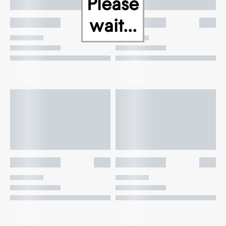
Please
wait...