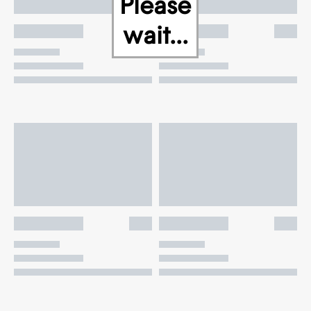
Please
wait...