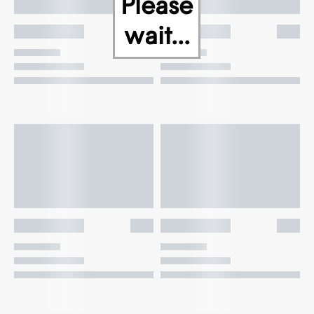
Please
wait...