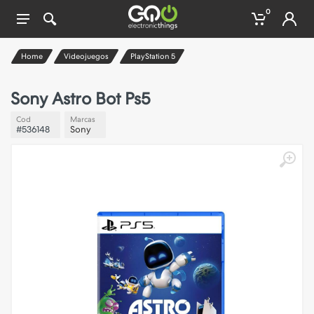
0
Home
Videojuegos
PlayStation 5
Sony
Astro Bot Ps5
Cod
Marcas
#536148
Sony