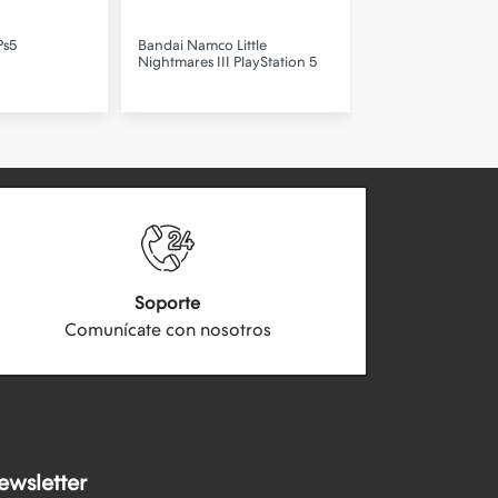
Ps5
Bandai Namco
Little
Bandai Namco
Litt
Nightmares III PlayStation 5
Nightmares III Ni
Switch
Soporte
Comunícate con nosotros
ewsletter