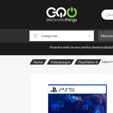
Marcas
Categorías
Nuestra web se encuentra desactualizada.
Consolas
Silent H
Home
Videojuegos
PlayStation 5
Videojuegos
Accesorios de Videojuegos
Almacenamiento
Electrónica
Informática