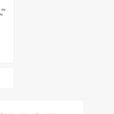
r de
te