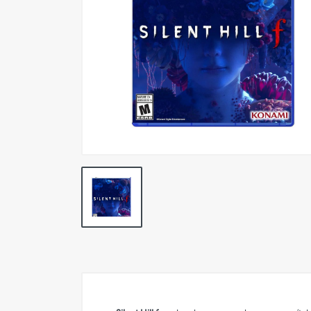
Outlet
Pc Gaming
Retro
Smartwatch
Celulares