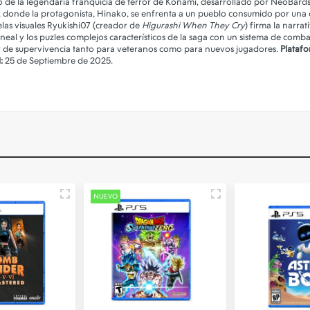
 de la legendaria franquicia de terror de Konami, desarrollado por NeoBards 
, donde la protagonista, Hinako, se enfrenta a un pueblo consumido por una 
elas visuales Ryukishi07 (creador de
Higurashi When They Cry
) firma la narra
neal y los puzles complejos característicos de la saga con un sistema de comb
or de supervivencia tanto para veteranos como para nuevos jugadores.
Platafo
:
25 de Septiembre de 2025.
NUEVO