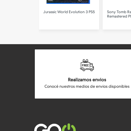
RING EU VERSION
Jurassic World Evolution 3 PS5
Sony
Tomb Rai
Remastered Pl
Realizamos envios
Conocé nuestros medios de envios disponibles